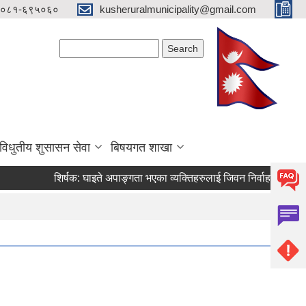
०८१-६९५०६०
kusheruralmunicipality@gmail.com
Search form
Search
विधुतीय शुसासन सेवा
बिषयगत शाखा
शिर्षक:
घाइते अपाङ्गता भएका व्यक्तिहरुलाई जिवन निर्वाह भत्ता र सहिद स्म