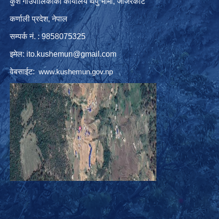
कुशे गाउँपालिकाको कार्यालय थर्पु भार्मा, जाजरकोट
कर्णाली प्रदेश, नेपाल
सम्पर्क नं. : 9858075325
इमेल:
ito.kushemun@gmail.com
वेबसाईट:
www.kushemun.gov.np