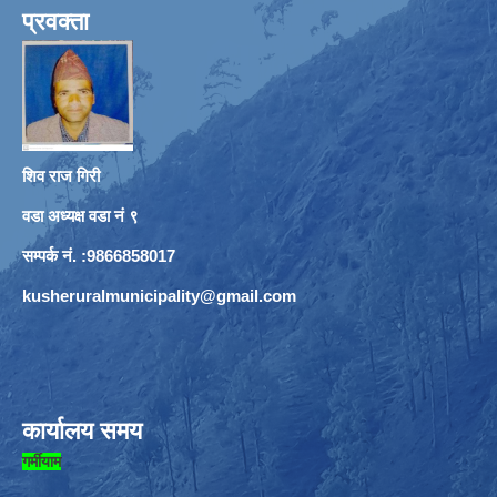
प्रवक्ता
शिव राज गिरी
वडा अध्यक्ष वडा नं ९
सम्पर्क नं. :9866858017
kusheruralmunicipality@gmail.com
कार्यालय समय
गर्मीयाम