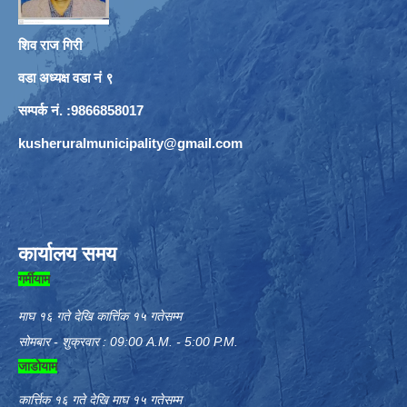
शिव राज गिरी
वडा अध्यक्ष वडा नं ९
सम्पर्क नं. :9866858017
kusheruralmunicipality@gmail.com
कार्यालय समय
गर्मीयाम
माघ १६ गते देखि कार्त्तिक १५ गतेसम्म
सोमबार - शुक्रवार : 09:00 A.M. - 5:00 P.M.
जाडोयाम
कार्त्तिक १६ गते देखि माघ १५ गतेसम्म