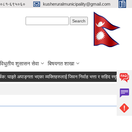
०८१-६९५०६०
kusheruralmunicipality@gmail.com
Search form
Search
विधुतीय शुसासन सेवा
बिषयगत शाखा
ाइते अपाङ्गता भएका व्यक्तिहरुलाई जिवन निर्वाह भत्ता र सहिद स्मृति भत्ता प्राप्