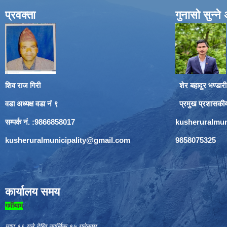
प्रवक्ता
गुनासो सुन्न
शिव राज गिरी
शेर बहादुर भण्डारी
वडा अध्यक्ष वडा नं ९
प्रमुख प्रशासकी
सम्पर्क नं. :9866858017
kusheruralmun
kusheruralmunicipality@gmail.com
9858075325
कार्यालय समय
गर्मीयाम
माघ १६ गते देखि कार्त्तिक १५ गतेसम्म