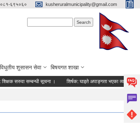
०८१-६९५०६०
kusheruralmunicipality@gmail.com
Search form
Search
विधुतीय शुसासन सेवा
बिषयगत शाखा
 सरुवा सम्बन्धी सूचना ।
शिर्षक:
घाइते अपाङ्गता भएका व्यक्तिहरुलाइ जिवन नि