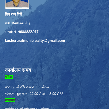
शिव राज गिरी
वडा अध्यक्ष वडा नं ९
सम्पर्क नं. :9866858017
kusheruralmunicipality@gmail.com
कार्यालय समय
गर्मीयाम
माघ १६ गते देखि कार्त्तिक १५ गतेसम्म
सोमबार - शुक्रवार : 09:00 A.M. - 5:00 P.M.
जाडोयाम