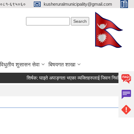
०८१-६९५०६०
kusheruralmunicipality@gmail.com
Search form
Search
विधुतीय शुसासन सेवा
बिषयगत शाखा
शिर्षक:
घाइते अपाङ्गता भएका व्यक्तिहरुलाई जिवन निर्वाह भत्ता र सहिद स