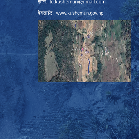
इमेल:
ito.kushemun@gmail.com
वेबसाईट:
www.kushemun.gov.np