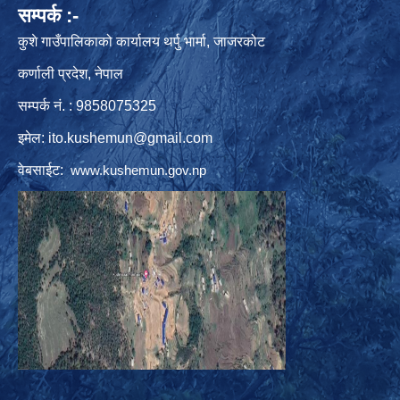
सम्पर्क :-
कुशे गाउँपालिकाको कार्यालय थर्पु भार्मा, जाजरकोट
कर्णाली प्रदेश, नेपाल
सम्पर्क नं. : 9858075325
इमेल:
ito.kushemun@gmail.com
वेबसाईट:
www.kushemun.gov.np