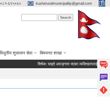
०८१-६९५०६०
kusheruralmunicipality@gmail.com
Search form
Search
विधुतीय शुसासन सेवा
बिषयगत शाखा
शिर्षक:
घाइते अपाङ्गता भएका व्यक्तिहरुलाई जिवन निर्वाह भत्