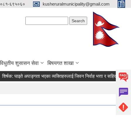
०८१-६९५०६०
kusheruralmunicipality@gmail.com
Search form
Search
विधुतीय शुसासन सेवा
बिषयगत शाखा
क:
घाइते अपाङ्गता भएका व्यक्तिहरुलाई जिवन निर्वाह भत्ता र सहिद स्मृति भत्ता प्