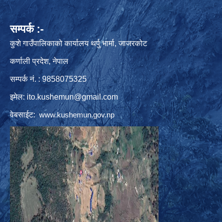
सम्पर्क :-
कुशे गाउँपालिकाको कार्यालय थर्पु भार्मा, जाजरकोट
कर्णाली प्रदेश, नेपाल
सम्पर्क नं. : 9858075325
इमेल:
ito.kushemun@gmail.com
वेबसाईट:
www.kushemun.gov.np