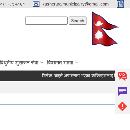
०८१-६९५०६०
kusheruralmunicipality@gmail.com
Search form
Search
विधुतीय शुसासन सेवा
बिषयगत शाखा
शिर्षक:
घाइते अपाङ्गता भएका व्यक्तिहरुलाई जिवन निर्वाह भत्त