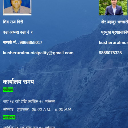
शिव राज गिरी
शेर बहादुर भण्डारी
वडा अध्यक्ष वडा नं ९
प्रमुख प्रशासकी
सम्पर्क नं. :9866858017
kusheruralmun
kusheruralmunicipality@gmail.com
9858075325
कार्यालय समय
गर्मीयाम
माघ १६ गते देखि कार्त्तिक १५ गतेसम्म
सोमबार - शुक्रवार : 09:00 A.M. - 5:00 P.M.
जाडोयाम
कार्त्तिक १६ गते देखि माघ १५ गतेसम्म