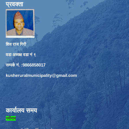
प्रवक्ता
शिव राज गिरी
वडा अध्यक्ष वडा नं ९
सम्पर्क नं. :9866858017
kusheruralmunicipality@gmail.com
कार्यालय समय
गर्मीयाम