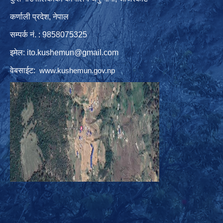
कर्णाली प्रदेश, नेपाल
सम्पर्क नं. : 9858075325
इमेल:
ito.kushemun@gmail.com
वेबसाईट:
www.kushemun.gov.np