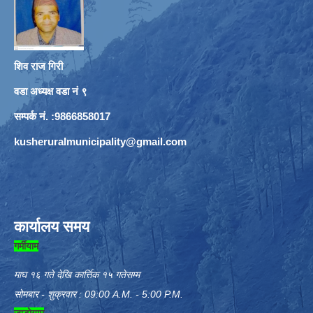
शिव राज गिरी
वडा अध्यक्ष वडा नं ९
सम्पर्क नं. :9866858017
kusheruralmunicipality@gmail.com
कार्यालय समय
गर्मीयाम
माघ १६ गते देखि कार्त्तिक १५ गतेसम्म
सोमबार - शुक्रवार : 09:00 A.M. - 5:00 P.M.
जाडोयाम