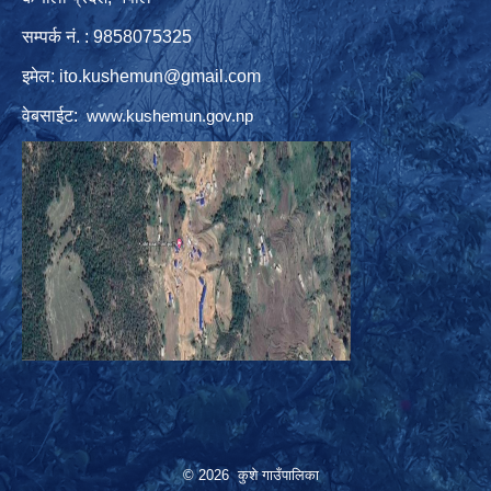
सम्पर्क नं. : 9858075325
इमेल:
ito.kushemun@gmail.com
वेबसाईट:
www.kushemun.gov.np
© 2026 कुशे गाउँपालिका