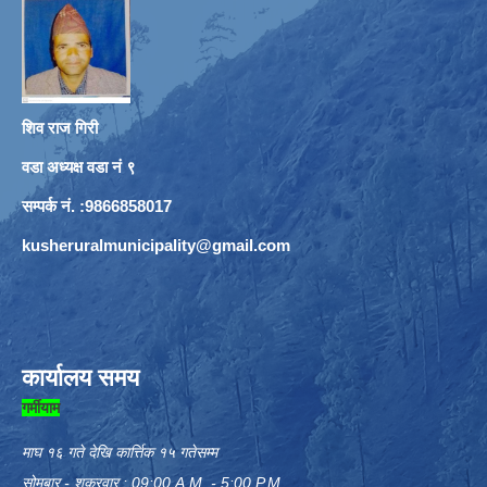
शिव राज गिरी
वडा अध्यक्ष वडा नं ९
सम्पर्क नं. :9866858017
kusheruralmunicipality@gmail.com
कार्यालय समय
गर्मीयाम
माघ १६ गते देखि कार्त्तिक १५ गतेसम्म
सोमबार - शुक्रवार : 09:00 A.M. - 5:00 P.M.