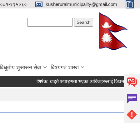
०८१-६९५०६०
kusheruralmunicipality@gmail.com
Search form
Search
विधुतीय शुसासन सेवा
बिषयगत शाखा
शिर्षक:
घाइते अपाङ्गता भएका व्यक्तिहरुलाई जिवन निर्वाह भत्ता र सह