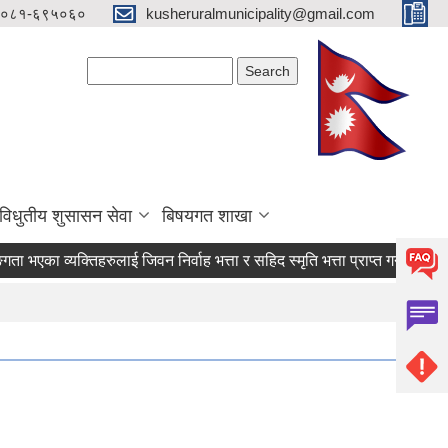
०८१-६९५०६०
kusheruralmunicipality@gmail.com
Search form
Search
विधुतीय शुसासन सेवा
बिषयगत शाखा
ा व्यक्तिहरुलाई जिवन निर्वाह भत्ता र सहिद स्मृति भत्ता प्राप्त गर्नका लागि दोश