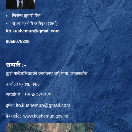
सिर्जना कुमारी सिंह
सूचना प्रविधि अधिकृत (सातौं)
ito.kushemun@gmail.com
9858075326
सम्पर्क :-
कुशे गाउँपालिकाको कार्यालय थर्पु भार्मा, जाजरकोट
कर्णाली प्रदेश, नेपाल
सम्पर्क नं. : 9858075325
इमेल:
ito.kushemun@gmail.com
वेबसाईट:
www.kushemun.gov.np