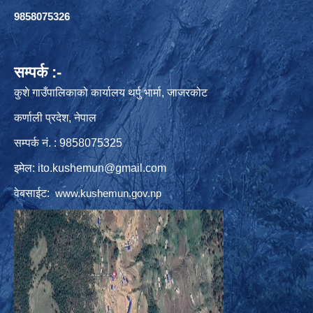
9858075326
सम्पर्क :-
कुशे गाउँपालिकाको कार्यालय थर्पु भार्मा, जाजरकोट
कर्णाली प्रदेश, नेपाल
सम्पर्क नं. : 9858075325
इमेल:
ito.kushemun@gmail.com
वेबसाईट:
www.kushemun.gov.np